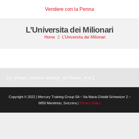
Vendere con la Penna
L’Universita dei Milionari
Home
L’Universita dei Milionari
[vc_widget_sidebar sidebar_id=”footer_first”]
Copyright © 2022 | Mercury Training Group SA – Via Maria Ghioldi-Schweizer 2 –
6850 Mendrisio, Svizzera |
Privacy Policy