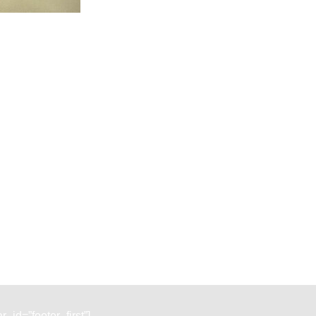
_id=”footer_first”]