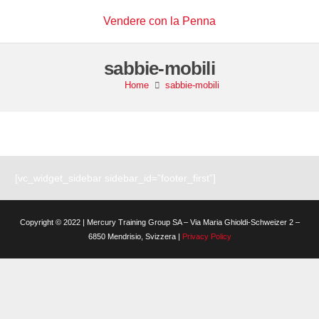
Vendere con la Penna
sabbie-mobili
Home
sabbie-mobili
[vc_widget_sidebar sidebar_id=”footer_first”]
Copyright © 2022 | Mercury Training Group SA – Via Maria Ghioldi-Schweizer 2 –
6850 Mendrisio, Svizzera |
Privacy Policy