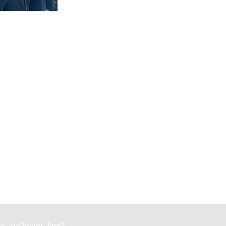
_id=”footer_first”]