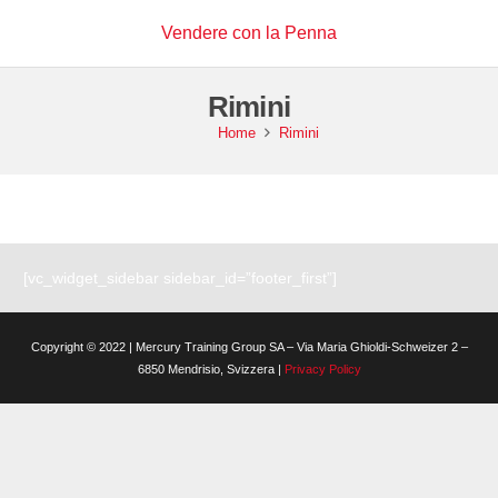
Vendere con la Penna
Rimini
Home
Rimini
[vc_widget_sidebar sidebar_id=”footer_first”]
Copyright © 2022 | Mercury Training Group SA – Via Maria Ghioldi-Schweizer 2 –
6850 Mendrisio, Svizzera |
Privacy Policy