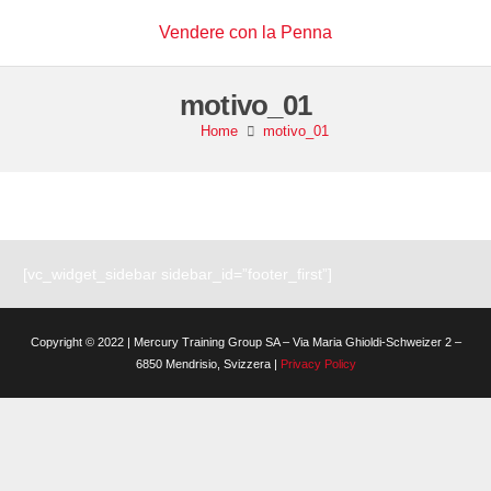
Vendere con la Penna
motivo_01
Home
motivo_01
[vc_widget_sidebar sidebar_id=”footer_first”]
Copyright © 2022 | Mercury Training Group SA – Via Maria Ghioldi-Schweizer 2 –
6850 Mendrisio, Svizzera |
Privacy Policy