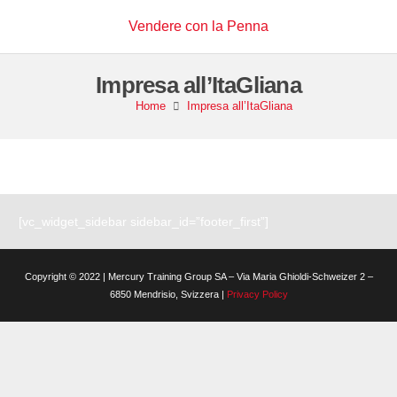
Vendere con la Penna
Impresa all’ItaGliana
Home
Impresa all’ItaGliana
[vc_widget_sidebar sidebar_id=”footer_first”]
Copyright © 2022 | Mercury Training Group SA – Via Maria Ghioldi-Schweizer 2 –
6850 Mendrisio, Svizzera |
Privacy Policy