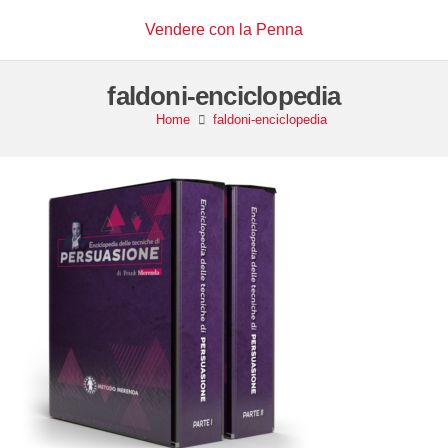
Vendere con la Penna
faldoni-enciclopedia
Home
faldoni-enciclopedia