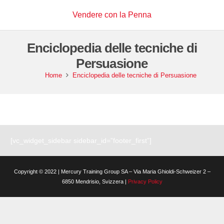
Vendere con la Penna
Enciclopedia delle tecniche di
Persuasione
Home
Enciclopedia delle tecniche di Persuasione
[vc_widget_sidebar sidebar_id=”footer_first”]
Copyright © 2022 | Mercury Training Group SA – Via Maria Ghioldi-Schweizer 2 –
6850 Mendrisio, Svizzera |
Privacy Policy